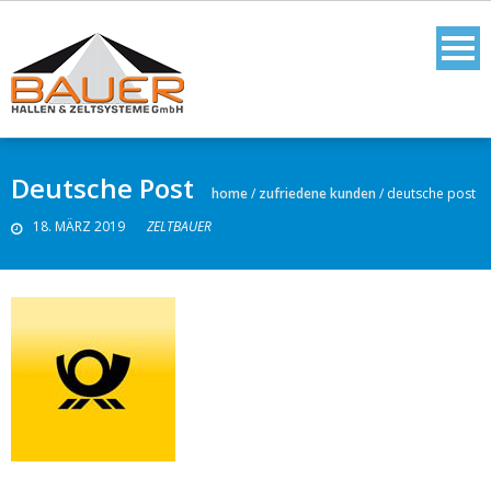
Deutsche Post
home
/
zufriedene kunden
/
deutsche post
18. MÄRZ 2019
ZELTBAUER