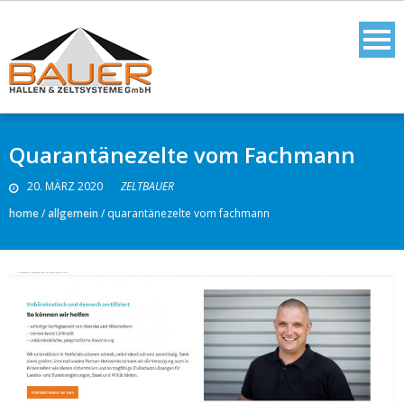
Quarantänezelte vom Fachmann
20. MÄRZ 2020
ZELTBAUER
home
/
allgemein
/
quarantänezelte vom fachmann